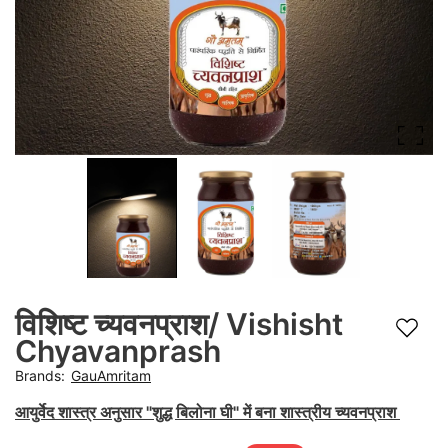
boost
immunity,
strength,
digestion,
and
daily
wellness.
विशिष्ट च्यवनप्राश/ Vishisht
Add t
Chyavanprash
Brands
:
GauAmritam
आयुर्वेद शास्त्र अनुसार "शुद्ध बिलोना घी" में बना शास्त्रीय च्यवनप्राश