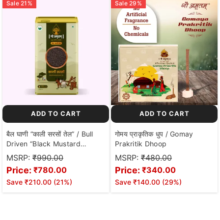
Sale
21
%
Sale
29
%
ADD TO CART
ADD TO CART
बैल घाणी “काली सरसों तेल” / Bull
गोमय प्राकृतिक धुप / Gomay
Driven “Black Mustard
Prakritik Dhoop
Oil”(1000ML)
MSRP:
₹990.00
MSRP:
₹480.00
Price:
Price:
₹780.00
₹340.00
Save
₹210.00
(
21
%)
Save
₹140.00
(
29
%)