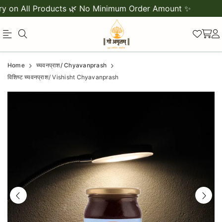
n All Products 🌿 No Minimum Order Amount ✨

Buy
gauamritam
Home
च्यवनप्राश/ Chyavanprash
gauamritam
Vishisht
विशिष्ट च्यवनप्राश/ Vishisht Chyavanprash
Vishisht
Chyawanprash
Chyawanprash
|
made
Ayurvedic
with
Immunity
traditional
Tonic
Ayurvedic
herbs
to