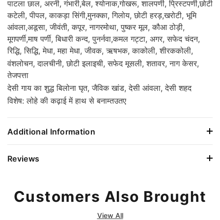
पाटला छाल, अरनी, गंभारी,बेल, श्योनाक,गोखरू, शालपर्णी, प्रिस्टपर्णी,छोटी
कटेली, पीपल, काकड़ा सिंगी,मुनक्का, गिलोय, छोटी हरड़,खरोटी, भूमि
आंवला,अडूसा, जीवंती, कपूर, नागरमोथा, पुष्कर मूल, कौआ ठोड़ी,
मूगपर्णी,माष पर्णी, बिधारी कन्द, पुनर्नवा,कमल गट्टा, अगर, सफेद चंदन,
रिद्धि, सिद्धि, मेधा, महा मेधा, जीवक, ऋषभक, काकोली, शीरककोली,
वंशलोचन, दालचीनी, छोटी इलाइची, सफेद मूसली, शतावर, नाग केसर,
तेजपत्ता
देसी गाय का शुद्ध बिलोना घृत, जैविक खांड, देसी आंवला, देसी शहद
विशेष: लोहे की कढ़ाई में हाथ से बनाम्तउतए
Additional Information
Reviews
Customers Also Brought
View All